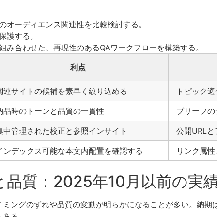
のオーディエンス関連性を比較検討する。
保護する。
組み合わせた、再現性のあるQAワークフローを構築する。
利点
関連サイトの候補を素早く絞り込める
トピック適
納品時のトーンと品質の一貫性
ブリーフの
集中管理された校正と参照インサイト
公開URL
インデックス可能な本文内配置を確認する
リンク属性
品質：2025年10月以前の実
イミングのずれや品質の変動が明らかになることが多い。納期
もある。