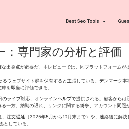
Best Seo Tools
Gues
ー：専門家の分析と評価
確な出発点が必要だ。本レビューでは、同プラットフォームが
にわたるウェブサイト群を保有すると主張している。デンマーク
在庫を即座に評価できる。
5日のライブ対応、オンラインヘルプで提供される。顧客から
れる一方、納期の遅れ、リンクに関する紛争、アカウント問題
例には、注文遅延（2025年5月から10月末まで）や、連絡後に
拠としている。